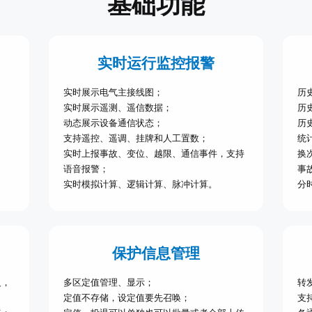
基础功能
实时运行监控报警
实时展示电气主接线图；
历
实时展示遥测、遥信数据；
历
动态展示设备通信状态；
历
支持遥控、遥调、挂牌和人工置数；
统
实时上报事故、变位、越限、通信事件，支持
换
语音报警；
事
实时模拟计算、逻辑计算、脉冲计算。
分
保护信息管理
义，
多区定值管理、显示；
转
定值不存储，设定值要先召唤；
支