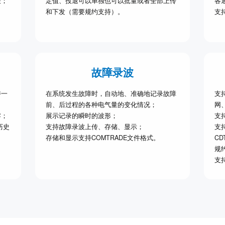
表；
定值、投退可以单独也可以批量或者全部上传
各
和下发（需要规约支持）。
支持
故障录波
持一
在系统发生故障时，自动地、准确地记录故障
支持
前、后过程的各种电气量的变化情况；
网
零；
展示记录的瞬时的波形；
支
历史
支持故障录波上传、存储、显示；
支持
存储和显示支持COMTRADE文件格式。
CD
规
支