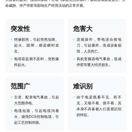
命威胁、停产停窑等影响生产经营活动的正常开展。
突发性
危害大
绝缘损伤，引起突然短路、
违规操作，带电误合接地
起火、跳闸，都是瞬时发
刀，引起爆炸，造成设备损
生。
毁，人员伤亡。
电容器监测不及时，突然爆
风机变频器电气事故，造成
炸起火。
停窑等重大经济损失。
范围广
难识别
主变、配变电气事故，引起
由于电是既看不见、听不
大范围停电。
见，又嗅不着、摸不着，其
本身不具备被人们直观识别
电缆短路，引起电缆沟着
的特征。
火，烧毁DCS控制电缆，引
起工艺控制停跳。