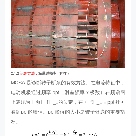
2.1.2
识别方法：
极通过频率（PPF）
MCSA 是诊断转子断条的有效方法。在电流特征中，
电动机极通过频率 ppf（滑差频率 x 极数）在频谱图
上表现为工频〖 f〗_L的边带，在 〖 f〗_L ± ppf 处可
看到ppf的峰值。ppf峰值的大小是转子健康的重要指
标。