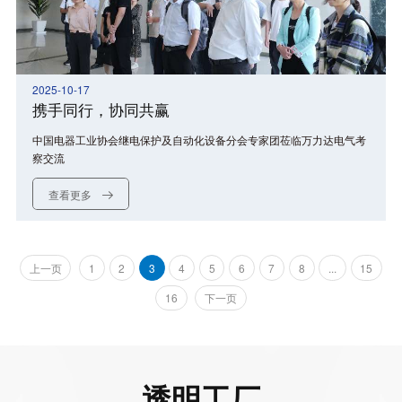
2025-10-17
携手同行，协同共赢
中国电器工业协会继电保护及自动化设备分会专家团莅临万力达电气考
察交流
查看更多
上一页
1
2
3
4
5
6
7
8
...
15
16
下一页
透明工厂