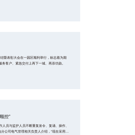
、技术实力、创新人才培养、产学研合作等方面
动总结暨表彰大会在一园区顺利举行，标志着为期
在服务客户、紧急交付上再下一城、再添功勋。
顺控”
，操作人员与监护人员不断重复发令、复诵、操作、
电分公司电气管理相关负责人介绍，“现在采用万