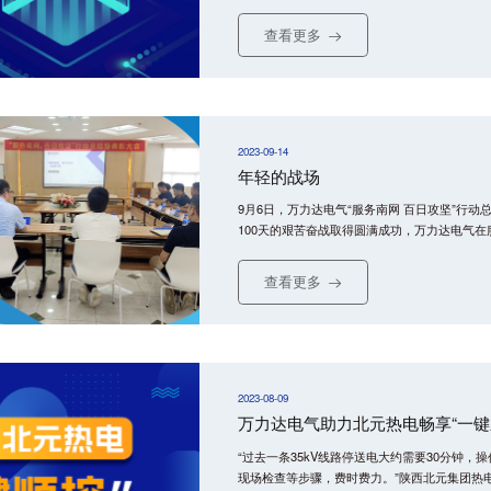
目顺利完成验收，这是对万力达电气在研发水平
所作贡献的高度认可。
查看更多
2023-09-14
年轻的战场
9月6日，万力达电气“服务南网 百日攻坚”行
100天的艰苦奋战取得圆满成功，万力达电气
查看更多
2023-08-09
万力达电气助力北元热电畅享“一键
“过去一条35kV线路停送电大约需要30分钟
现场检查等步骤，费时费力。”陕西北元集团热