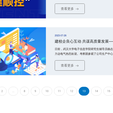
力达电气的‘一键顺控’方案后，仅需在计算机上点
有设备的遥控操作，既提高了操作安全系数，又
查看更多
2023-07-26
建校企良心互动 共谋高质量发展
日前，武汉大学电子信息学院研究生辅导员杨志
力达电气热烈欢迎。考察团参观了公司生产中心
优化畅通校企交流渠道，让高校人才资源与企业
力企业赢得市场先机。
查看更多
2
...
8
9
10
11
12
13
14
15