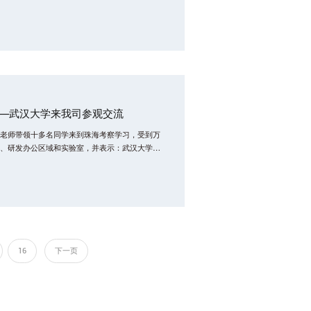
选‘操作任务’，4-6分钟即可按顺序远程完成所
节省了时间和人工。”
——武汉大学来我司参观交流
老师带领十多名同学来到珠海考察学习，受到万
、研发办公区域和实验室，并表示：武汉大学将
市场资源紧密结合，帮助学生找准就业方向，助
16
下一页