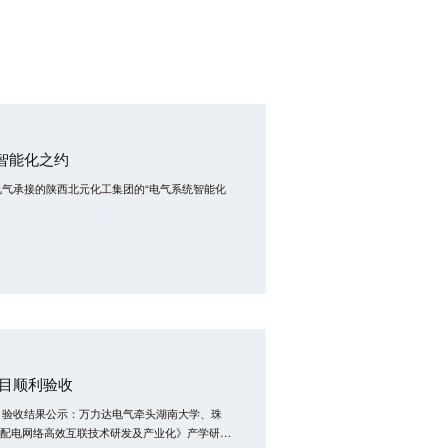
智能化之约
电气承接的陕西北元化工集团的“电气系统智能化
项目顺利验收
批）验收结果公示：万力达电气牵头湖南大学、珠
配电网络高效互联技术研发及产业化》产学研项