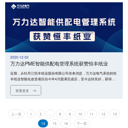
2020-12-02
万力达PME智能供配电管理系统获赞恒丰纸业
近期，从牡丹江恒丰纸业股份有限公司传来消息，万力达电气承担的恒
丰纸业智能化改造项目自今年4月圆满完成后，至今运转良好，获得称
赞。
查看更多
上一页
1
2
...
8
9
10
11
12
13
14
15
16
下一页